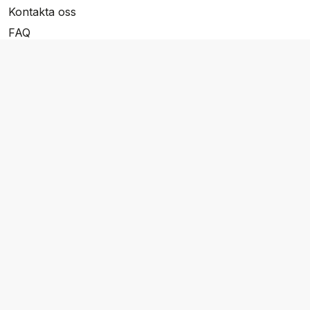
Kontakta oss
FAQ
Resevillkor
Integritetspolicy & Cookies
Övrigt Utbud
Skräddarsydda resor
Grupp & Konferens
Presentkort
Nyhetsbrev
Aktuella event
Våra varumärken
Go Cruising
Flodkryssningar.se