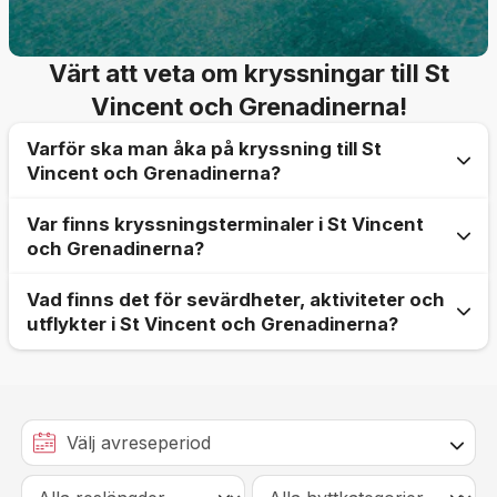
Värt att veta om kryssningar till St
Vincent och Grenadinerna!
Varför ska man åka på kryssning till St
Vincent och Grenadinerna?
Var finns kryssningsterminaler i St Vincent
St Vincent och Grenadinerna är en stat som består
och Grenadinerna?
av 32 öar i Västindien som ligger belägen norr om
Trinidad och Tobago. Huvudstaden heter Kingstown.
Vad finns det för sevärdheter, aktiviteter och
Kryssningsfartygen kan lägga till på flera orter på
Här finner ni smala gator, välvda stenportar,
utflykter i St Vincent och Grenadinerna?
ön. I Kingstown är det oftast en kort promenad in till
gatuförsäljare och härliga rytmer. Åker ni mot norra
stadens centrum.
kusten kommer ni få se ett dramatiskt landskap och
Ön har ett rikt naturliv som lämpar sig för ett flertal
för de finaste stränderna ska ni bege er söderut.
aktiviteter. Vandra längs den aktiva vulkanen i La
St Vincent sägs också vara ett riktigt
Soufrière, utforska de tropiska växter och djurarter
segelparadis och med sitt turkosa vatten och sina
som lever på ön och kanske får du chans att se den
palmprydda stränder är det här en gömd pärla i
kända, men sällsynta, St Vincent papegojan? Ta in