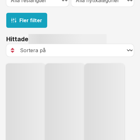
Karibien.
det vackra landskapet med en kajaktur genom
bukter, grottor och vattenfall. Ett besök till St
Vincent och Grenadinerna är helt klart ett måste på
Fler filter
din kryssning i tropiska Karibien.
Hittade
Till Villa Beach tar det ca 10 minuter med taxi. Här
finns också några enklare caféer och vattensporter.
Strax utanför staden ligger fortet Fort Charlotte, väl
värt ett besök.