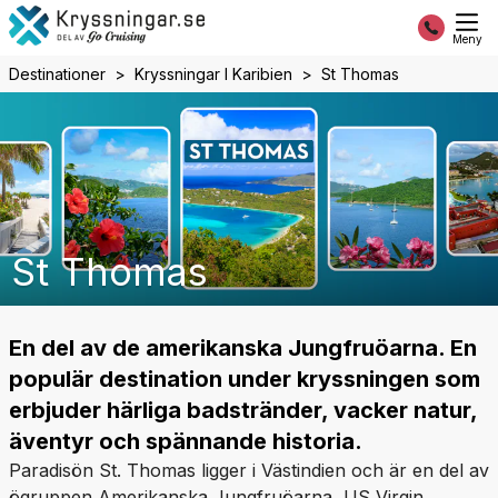
Meny
Destinationer
Kryssningar I Karibien
St Thomas
St Thomas
En del av de amerikanska Jungfruöarna. En
populär destination under kryssningen som
erbjuder härliga badstränder, vacker natur,
äventyr och spännande historia.
Paradisön St. Thomas ligger i Västindien och är en del av
ögruppen Amerikanska Jungfruöarna, US Virgin