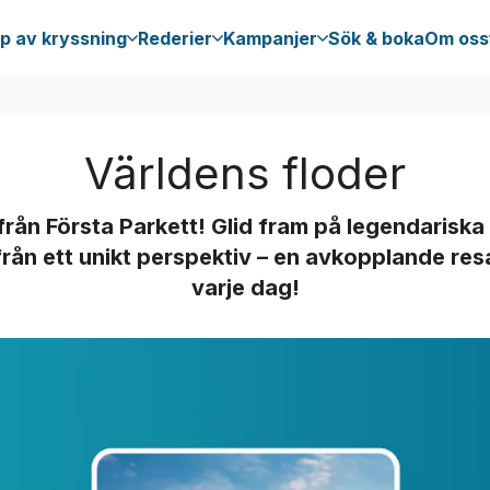
p av kryssning
Rederier
Kampanjer
Sök & boka
Om oss
Världens floder
rån Första Parkett! Glid fram på legendariska
från ett unikt perspektiv – en avkopplande res
varje dag!