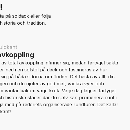
!
a på soldäck eller följa
istoria och tradition.
uldkant
 avkoppling
av total avkoppling infinner sig, medan fartyget sakta
er ned i en solstol på däck och fascineras av hur
sig på båda sidorna om floden. Det bästa av allt, din
ligen och du njuter av god mat, vackra vyer och
om väntar bakom varje krök. Varje dag lägger fartyget
och historiska städer där du själv kan promenera runt i
ölja med på rederiets organiserade rundturer. Det kallar
kant!