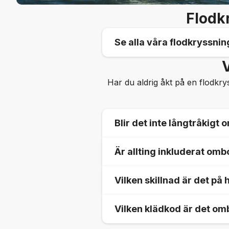
Flodk
Se alla våra flodkryssni
V
Har du aldrig åkt på en flodkry
Se alla våra flodkryssning
Blir det inte långtråkigt
Är allting inkluderat om
Varje dag lägger fartyget ti
någon av rederiets utflykter.
Vilken skillnad är det på
platserna i din egen takt.
Samtliga måltider är inklud
Vissa rederier har även all
Vilken klädkod är det o
Till kvällen bjuds det in ti
stora charmen med att åka p
Standard hytterna ser oftas
En del rederier har även ut