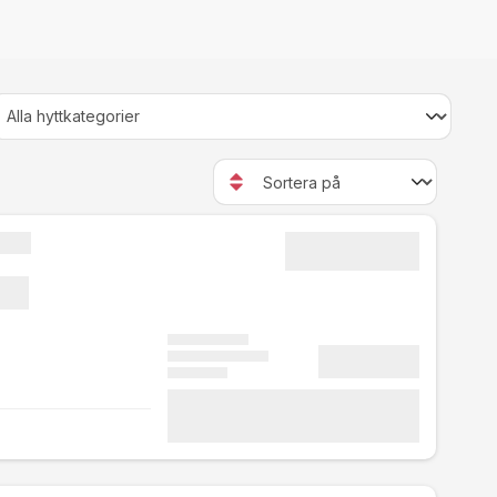
öppna, medan hytterna på
om du önskar kryssa med.
ällen. Dagarna är ofta fulla
te extra mellan de goda
r även ha en liten sittgrupp
en blus eller skjorta, men
 av kryssningen är det
lta på middagen.