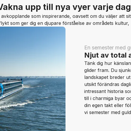
Vakna upp till nya vyer varje dag
 avkopplande som inspirerande, oavsett om du väljer att sitt
ykt som ger dig en djupare förståelse av områdets kultur, h
En semester med g
Njut av total
Tänk dig hur känslan 
glider fram. Du sjunk
landskapet breder ut 
utsikt förändras dag
intressant historia s
till i charmiga byar 
din egen takt eller f
vi semester med guld