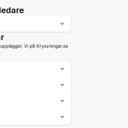
ledare
ar
 upplägget. Vi på Kryssningar.se
en hand eller följa med på
 själv kan utforska
st på avstigningsdagen.
 dryck ombord.
 så går det också bra. Den
l på däck och bara njuta av
 du bor på. Den stora
derier bokar och betalar du