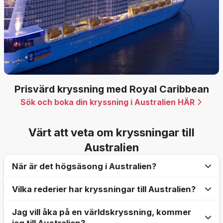
Prisvärd kryssning med Royal Caribbean
Sök och boka din kryssning i Australien HÄR
Värt att veta om kryssningar till
Australien
När är det högsäsong i Australien?
Vilka rederier har kryssningar till Australien?
Australiens klimat är varmt året runt vilket möjliggör
kryssningar under alla årstider. Högsäsong räknas
Jag vill åka på en världskryssning, kommer
Flera stora rederier erbjuder kryssningar i
från oktober till april när det är som allra varmast.