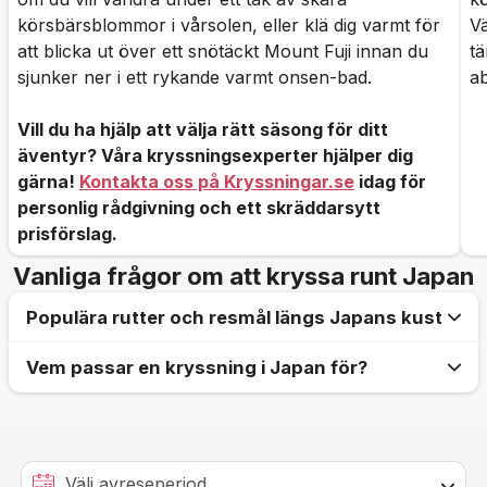
körsbärsblommor i vårsolen, eller klä dig varmt för
Vä
att blicka ut över ett snötäckt Mount Fuji innan du
tä
sjunker ner i ett rykande varmt onsen-bad.
ab
Vill du ha hjälp att välja rätt säsong för ditt
äventyr? Våra kryssningsexperter hjälper dig
gärna!
Kontakta oss på Kryssningar.se
idag för
personlig rådgivning och ett skräddarsytt
prisförslag.
Vanliga frågor om att kryssa runt Japan
Populära rutter och resmål längs Japans kust
Vem passar en kryssning i Japan för?
Klassiska Honshu och Mount Fuji:
Den mest
ikoniska rutten som tar dig runt Japans största
Kulturentusiasten och historieälskaren:
För
ö. Här besöker du hamnstaden
Shimizu
för en
dig som vill uppleva allt från uråldriga Shinto-
oslagbar utsikt över Mount Fuji, upplever