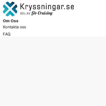
Om Oss
Kontakta oss
FAQ
Resevillkor
Integritetspolicy & Cookies
Övrigt Utbud
Skräddarsydda resor
Grupp & Konferens
Presentkort
Nyhetsbrev
Aktuella event
Våra varumärken