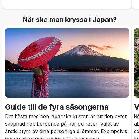
När ska man kryssa i Japan?
Guide till de fyra säsongerna
V
Det bästa med den japanska kusten är att den byter
K
skepnad helt beroende på när du reser. Valet av
ab
årstid styrs av dina personliga drömmar. Exempelvis
se
om du vill vandra under ett tak av skära
k