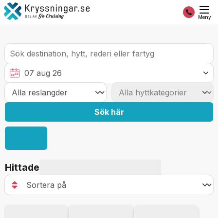
Meny
Sök här
Hittade