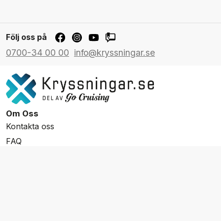
Följ oss på
0700-34 00 00
info@kryssningar.se
Om Oss
Kontakta oss
FAQ
Resevillkor
Integritetspolicy & Cookies
Övrigt Utbud
Skräddarsydda resor