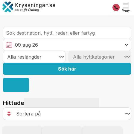
Meny
Sök här
Hittade