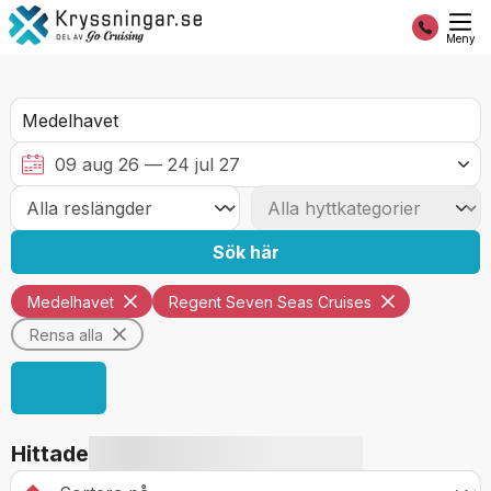
Meny
Sök här
Medelhavet
Regent Seven Seas Cruises
Rensa alla
Hittade