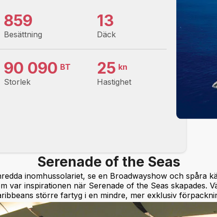
859
13
Besättning
Däck
90 090
25
BT
kn
Storlek
Hastighet
Serenade of the Seas
t inredda inomhussolariet, se en Broadwayshow och spåra kä
om var inspirationen när Serenade of the Seas skapades. 
ribbeans större fartyg i en mindre, mer exklusiv förpackni