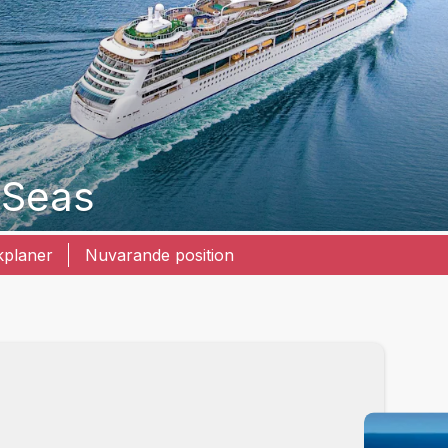
 Seas
kplaner
Nuvarande position