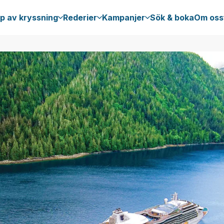
p av kryssning
Rederier
Kampanjer
Sök & boka
Om oss