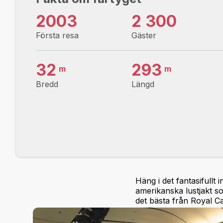
2003
2 300
Första resa
Gäster
32
293
m
m
Bredd
Längd
Häng i det fantasifull
amerikanska lustjakt s
det bästa från Royal Ca