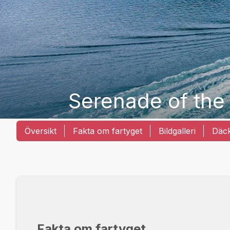
Serenade of the
Översikt
Fakta om fartyget
Bildgalleri
Däc
Fakta om fartyget