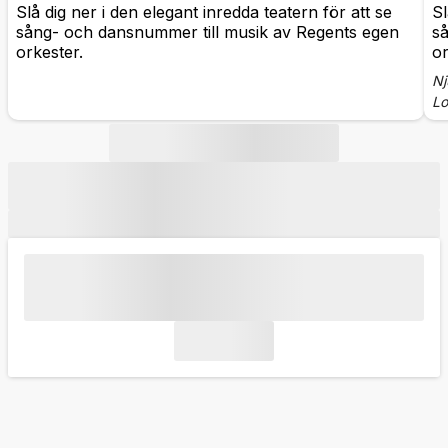
Slå dig ner i den elegant inredda teatern för att se
Sl
sång- och dansnummer till musik av Regents egen
s
orkester.
or
Nj
L