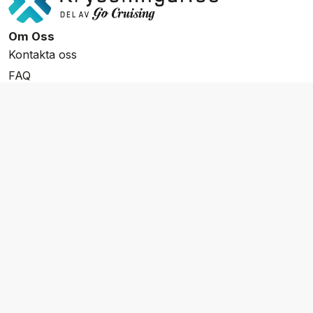
Om Oss
Kontakta oss
FAQ
Resevillkor
Integritetspolicy & Cookies
Övrigt Utbud
Skräddarsydda resor
Grupp & Konferens
Presentkort
Nyhetsbrev
Aktuella event
Våra varumärken
Go Cruising