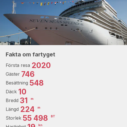
Fakta om fartyget
2020
Första resa
746
Gäster
548
Besättning
10
Däck
31
m
Bredd
224
m
Längd
55 498
BT
Storlek
19
kn
Hastighet