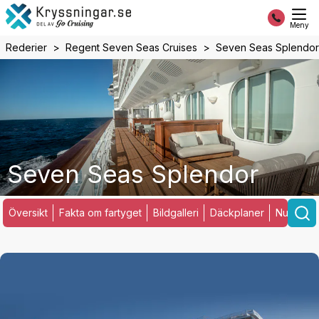
Meny
Rederier
Regent Seven Seas Cruises
Seven Seas Splendor
Seven Seas Splendor
Översikt
Fakta om fartyget
Bildgalleri
Däckplaner
Nuvarand