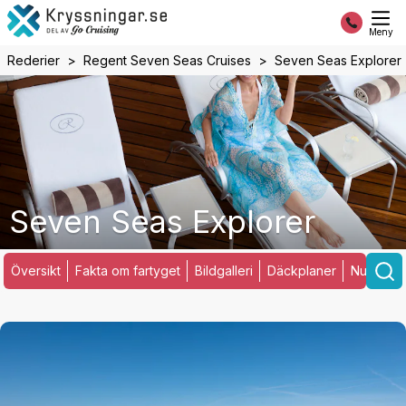
Meny
Rederier
Regent Seven Seas Cruises
Seven Seas Explorer
Seven Seas Explorer
Översikt
Fakta om fartyget
Bildgalleri
Däckplaner
Nuvarand