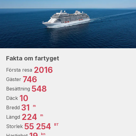
Fakta om fartyget
2016
Första resa
746
Gäster
548
Besättning
10
Däck
31
m
Bredd
224
m
Längd
55 254
BT
Storlek
19
kn
Hastighet