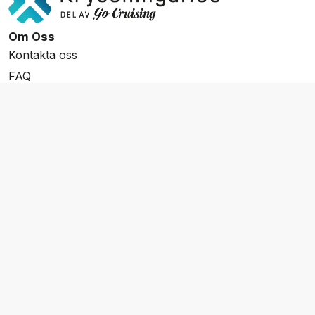
Om Oss
Kontakta oss
FAQ
Resevillkor
Integritetspolicy & Cookies
Övrigt Utbud
Skräddarsydda resor
Grupp & Konferens
Presentkort
Nyhetsbrev
Aktuella event
Våra varumärken
Go Cruising