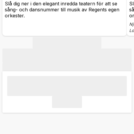
Slå dig ner i den elegant inredda teatern för att se
Sl
sång- och dansnummer till musik av Regents egen
s
orkester.
or
Nj
L