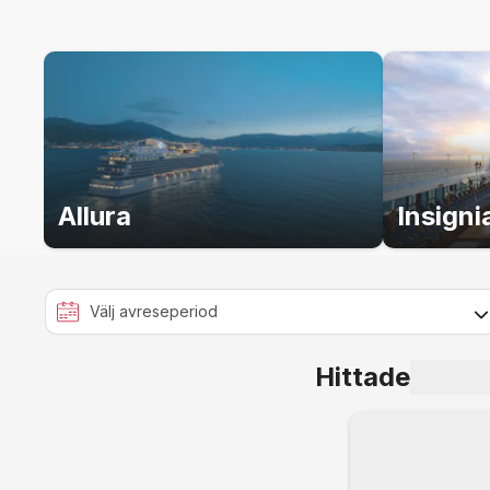
destinationerna man besöke
bekanta dig med destinatio
eller var med på en matla
några knep att ta med hem.
avgift) är välkomna att boka
ingredienserna du letat 
Allura
Insigni
Hittade