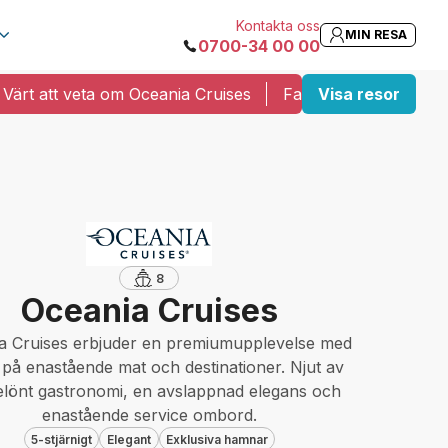
Kontakta oss
MIN RESA
0700-34 00 00
Värt att veta om Oceania Cruises
Fartygspositioner
Visa resor
8
Oceania Cruises
a Cruises erbjuder en premiumupplevelse med
 på enastående mat och destinationer. Njut av
elönt gastronomi, en avslappnad elegans och
enastående service ombord.
5-stjärnigt
Elegant
Exklusiva hamnar