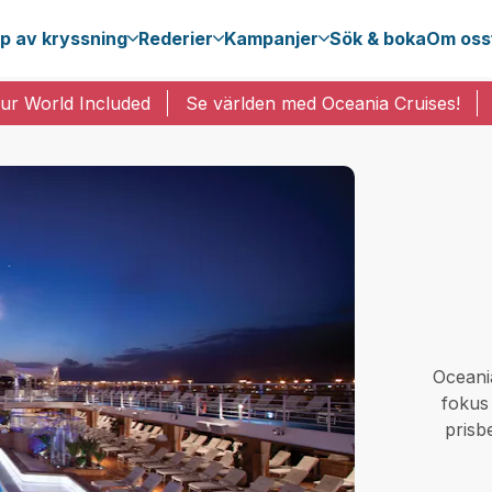
p av kryssning
Rederier
Kampanjer
Sök & boka
Om oss
ur World Included
Se världen med Oceania Cruises!
Oceani
fokus
prisb