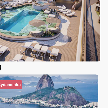
!
Sydamerika