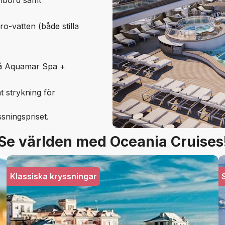
 ombord samt
ro-vatten (både stilla
s på Aquamar Spa +
amt strykning för
ssningspriset.
Se världen med Oceania Cruises
Klassiska kryssningar