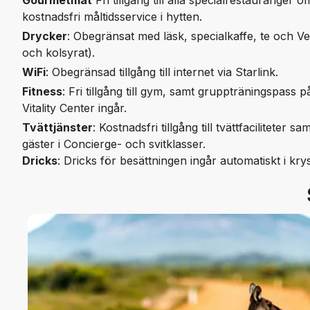
Gourmetmat
Fri tillgång till alla specialrestauranger
kostnadsfri måltidsservice i hytten.
Drycker
: Obegränsat med läsk, specialkaffe, te och Ve
och kolsyrat).
WiFi
: Obegränsad tillgång till internet via Starlink.
Fitness
: Fri tillgång till gym, samt gruppträningspas
Vitality Center ingår.
Tvättjänster
: Kostnadsfri tillgång till tvättfaciliteter s
gäster i Concierge- och svitklasser.
Dricks
: Dricks för besättningen ingår automatiskt i kry