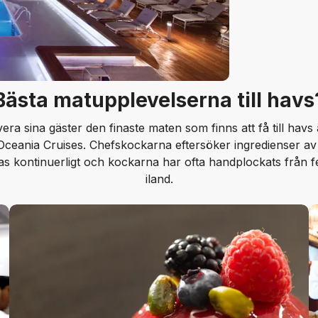
Bästa matupplevelserna till havs
vera sina gäster den finaste maten som finns att få till havs
eania Cruises. Chefskockarna eftersöker ingredienser av hö
s kontinuerligt och kockarna har ofta handplockats från f
iland.