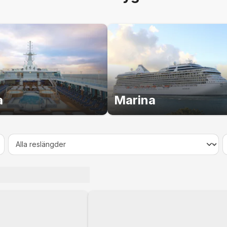
r under kryssningen. Följ till exempel med på en tur på d
nens lokala ingredienser, njut av en vällagad lunch på en 
gningsdemonstration hemma hos en stjärnkock där du har 
 Väl ombord igen finns ett professionellt matlagningskök d
 in sig på en matlagningskurs. Kanske får du i uppgift att l
upp under dagen på marknaden.
a
Marina