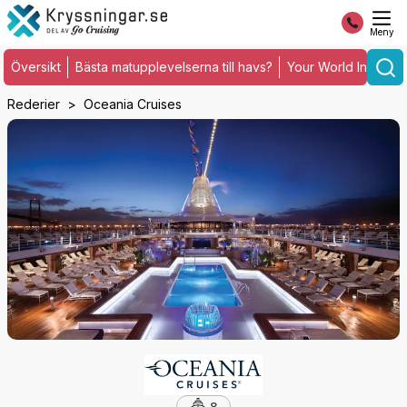
Meny
Översikt
Bästa matupplevelserna till havs?
Your World Include
Rederier
Oceania Cruises
8