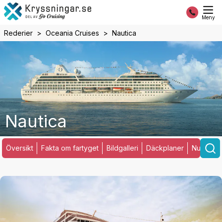
Meny
Rederier
Oceania Cruises
Nautica
Nautica
Översikt
Fakta om fartyget
Bildgalleri
Däckplaner
Nuvarand