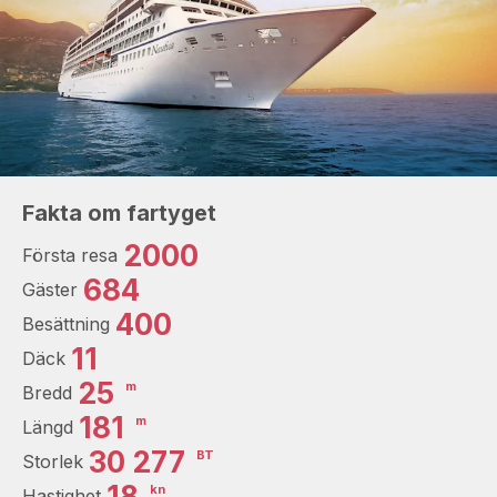
Fakta om fartyget
2000
Första resa
684
Gäster
400
Besättning
11
Däck
25
m
Bredd
181
m
Längd
30 277
BT
Storlek
18
kn
Hastighet