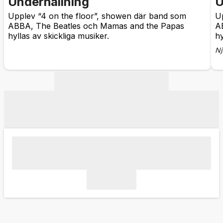
Underhållning
U
Upplev “4 on the floor”, showen där band som
U
ABBA, The Beatles och Mamas and the Papas
A
hyllas av skickliga musiker.
hy
Nj