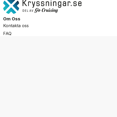
Om Oss
Kontakta oss
FAQ
Resevillkor
Integritetspolicy & Cookies
Övrigt Utbud
Skräddarsydda resor
Grupp & Konferens
Presentkort
Nyhetsbrev
Aktuella event
Våra varumärken