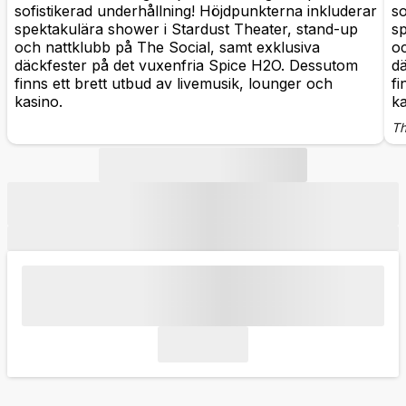
sofistikerad underhållning! Höjdpunkterna inkluderar
so
spektakulära shower i Stardust Theater, stand-up
sp
och nattklubb på The Social, samt exklusiva
oc
däckfester på det vuxenfria Spice H2O. Dessutom
d
finns ett brett utbud av livemusik, lounger och
fi
kasino.
ka
Th