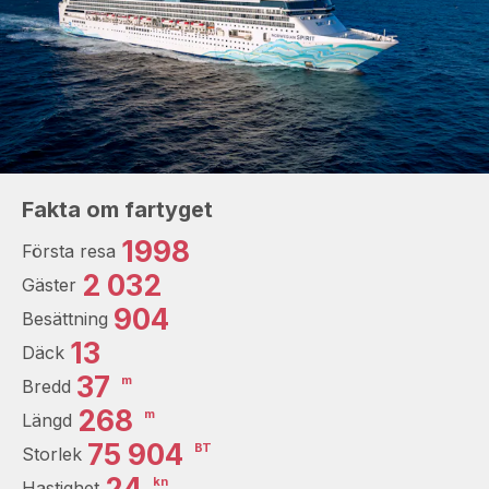
Fakta om fartyget
1998
Första resa
2 032
Gäster
904
Besättning
13
Däck
37
m
Bredd
268
m
Längd
75 904
BT
Storlek
24
kn
Hastighet