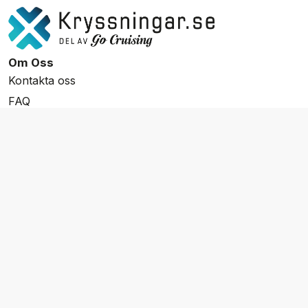
Om Oss
Kontakta oss
FAQ
Resevillkor
Integritetspolicy & Cookies
Övrigt Utbud
Skräddarsydda resor
Grupp & Konferens
Presentkort
Nyhetsbrev
Aktuella event