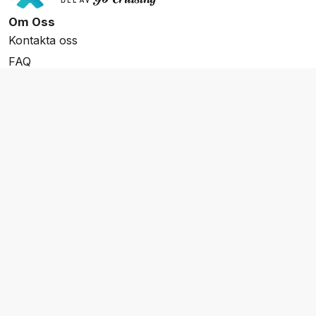
Om Oss
Kontakta oss
FAQ
Resevillkor
Integritetspolicy & Cookies
Övrigt Utbud
Skräddarsydda resor
Grupp & Konferens
Presentkort
Nyhetsbrev
Aktuella event
Våra varumärken
Go Cruising
Flodkryssningar.se