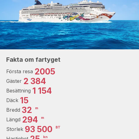
Fakta om fartyget
2005
Första resa
2 384
Gäster
1 154
Besättning
15
Däck
32
m
Bredd
294
m
Längd
93 500
BT
Storlek
25
kn
Hastighet