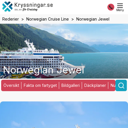
Meny
Rederier
Norwegian Cruise Line
Norwegian Jewel
Norwegian Jewel
Översikt
Fakta om fartyget
Bildgalleri
Däckplaner
Nuvarand