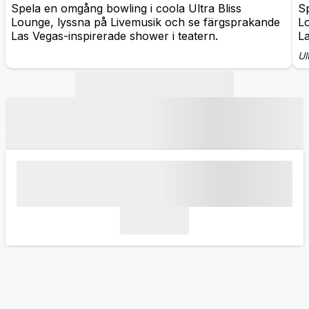
Spela en omgång bowling i coola Ultra Bliss
Sp
Lounge, lyssna på Livemusik och se färgsprakande
L
Las Vegas-inspirerade shower i teatern.
La
Ul