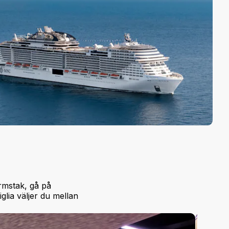
rmstak, gå på
lia väljer du mellan