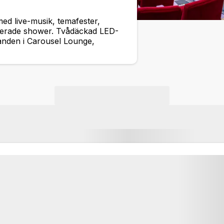
d live-musik, temafester,
irerade shower. Tvådäckad LED-
nden i Carousel Lounge,