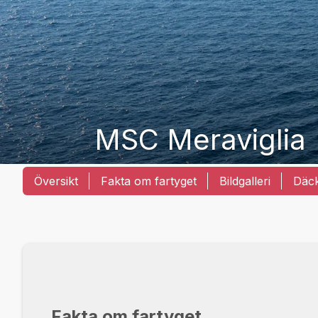
MSC Meraviglia
Översikt
Fakta om fartyget
Bildgalleri
Däc
Fakta om fartyget