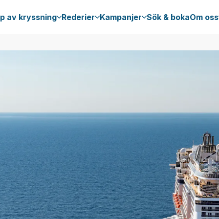
p av kryssning
Rederier
Kampanjer
Sök & boka
Om oss