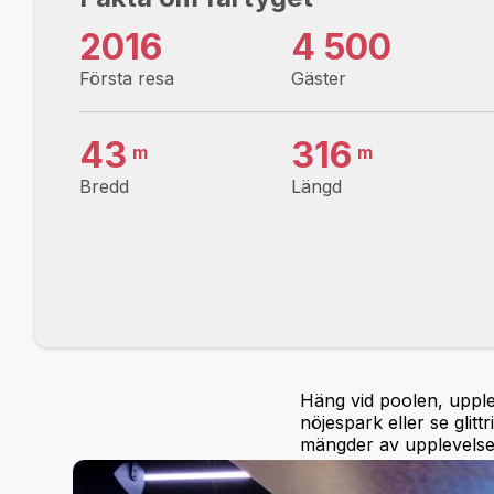
2016
4 500
Första resa
Gäster
43
316
m
m
Bredd
Längd
Häng vid poolen, upple
nöjespark eller se gli
mängder av upplevelser