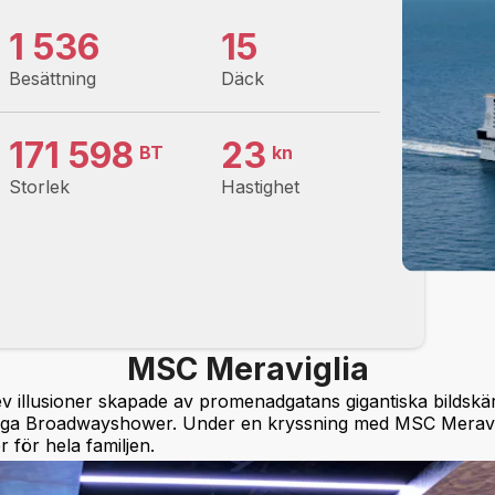
1 536
15
Besättning
Däck
171 598
23
BT
kn
Storlek
Hastighet
MSC Meraviglia
v illusioner skapade av promenadgatans gigantiska bildskä
ttriga Broadwayshower. Under en kryssning med MSC Meravig
 för hela familjen.