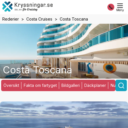
Meny
Rederier
Costa Cruises
Costa Toscana
Costa Toscana
Översikt
Fakta om fartyget
Bildgalleri
Däckplaner
Nuvarand