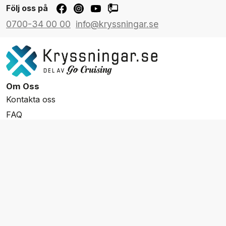
Följ oss på
0700-34 00 00
info@kryssningar.se
Om Oss
Kontakta oss
FAQ
Resevillkor
Integritetspolicy & Cookies
Övrigt Utbud
Skräddarsydda resor
Grupp & Konferens
Presentkort