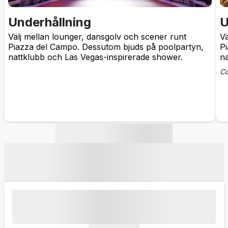
Underhållning
U
Välj mellan lounger, dansgolv och scener runt
Vä
Piazza del Campo. Dessutom bjuds på poolpartyn,
P
nattklubb och Las Vegas-inspirerade shower.
na
Co