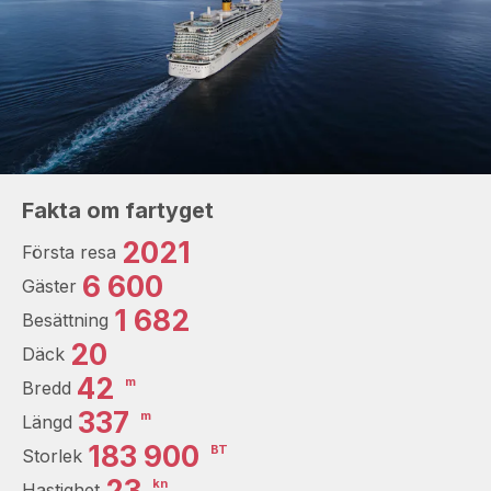
Fakta om fartyget
2021
Första resa
6 600
Gäster
1 682
Besättning
20
Däck
42
m
Bredd
337
m
Längd
183 900
BT
Storlek
23
kn
Hastighet