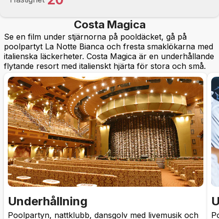
Costa Magica
Se en film under stjärnorna på pooldäcket, gå på
poolpartyt La Notte Bianca och fresta smaklökarna med
italienska läckerheter. Costa Magica är en underhållande
flytande resort med italienskt hjärta för stora och små.
Underhållning
U
Poolpartyn, nattklubb, dansgolv med livemusik och
Po