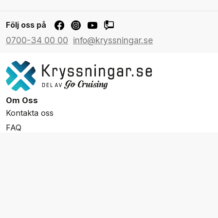
Följ oss på
0700-34 00 00
info@kryssningar.se
Om Oss
Kontakta oss
FAQ
Resevillkor
Integritetspolicy & Cookies
Övrigt Utbud
Skräddarsydda resor
Grupp & Konferens