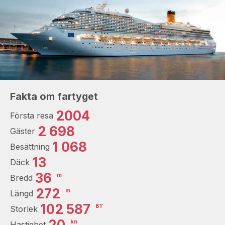
Fakta om fartyget
2004
Första resa
2 698
Gäster
1 068
Besättning
13
Däck
36
m
Bredd
272
m
Längd
102 587
BT
Storlek
20
kn
Hastighet