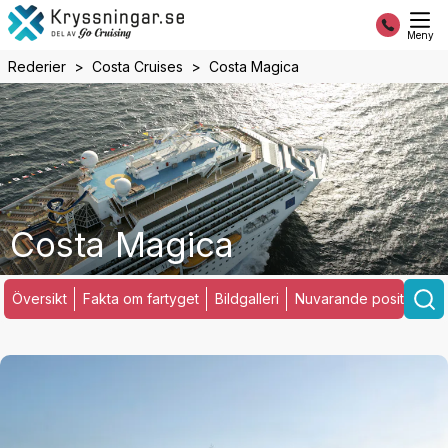
Meny
Rederier
Costa Cruises
Costa Magica
Costa Magica
Översikt
Fakta om fartyget
Bildgalleri
Nuvarande position