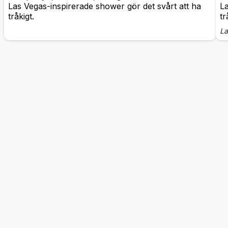
Las Vegas-inspirerade shower gör det svårt att ha
La
tråkigt.
tr
La