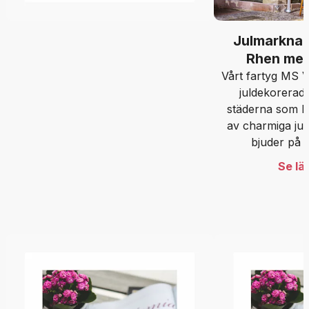
Julmarknad
Rhen med
Vårt fartyg MS V
juldekorerad 
städerna som ka
av charmiga ju
bjuder på j
hantverk, tys
Se lä
doften 