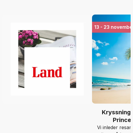
atmosfär som
ge
13 - 23 novembe
Kryssning 
Prince
Vi inleder resan