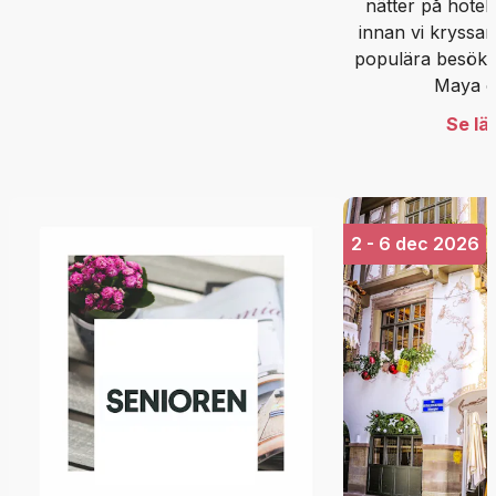
nätter på hotell
innan vi kryssar
populära besöks
Maya o
Se lä
2 - 6 dec 2026