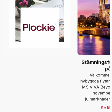
Stämningsful
på
Välkommen
nybyggda flytand
MS VIVA Beyond
november
julmarknader
Frankrike och d
Se lä
ljusinstalla