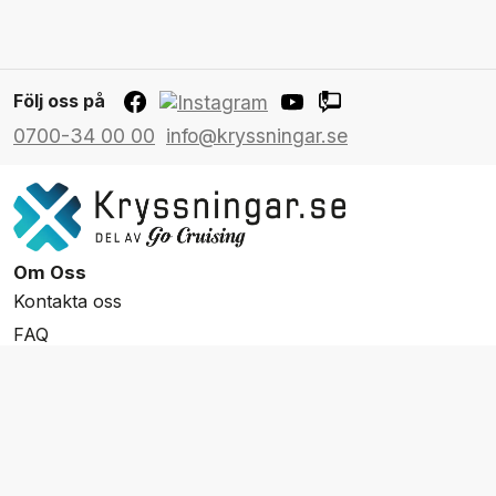
Följ oss på
0700-34 00 00
info@kryssningar.se
Om Oss
Kontakta oss
FAQ
Resevillkor
Integritetspolicy & Cookies
Övrigt Utbud
Skräddarsydda resor