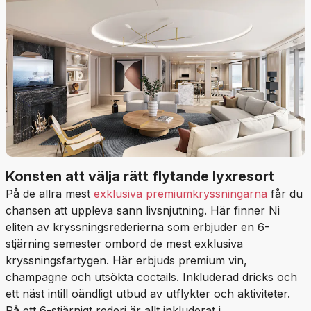
Konsten att välja rätt flytande lyxresort
På de allra mest
exklusiva premiumkryssningarna
får du
chansen att uppleva sann livsnjutning. Här finner Ni
eliten av kryssningsrederierna som erbjuder en 6-
stjärning semester ombord de mest exklusiva
kryssningsfartygen. Här erbjuds premium vin,
champagne och utsökta coctails. Inkluderad dricks och
ett näst intill oändligt utbud av utflykter och aktiviteter.
På ett 6-stjärnigt rederi är allt inkluderat i