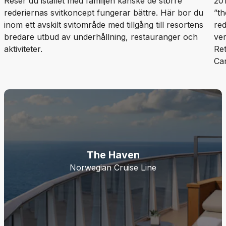
Reser du istället med familjen kanske de större
201
rederiernas svitkoncept fungerar bättre. Här bor du
”th
inom ett avskilt svitområde med tillgång till resortens
red
bredare utbud av underhållning, restauranger och
ver
aktiviteter.
Ret
Car
The Haven
Norwegian Cruise Line