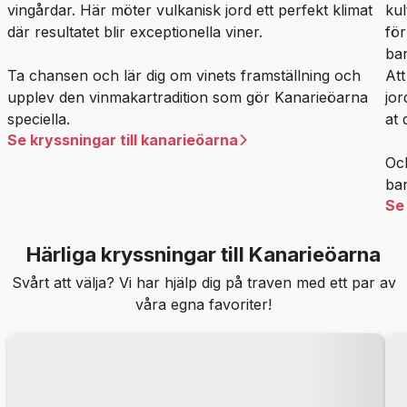
vingårdar. Här möter vulkanisk jord ett perfekt klimat
kul
där resultatet blir exceptionella viner.
för
ba
Ta chansen och lär dig om vinets framställning och
Att
upplev den vinmakartradition som gör Kanarieöarna
jor
speciella.
at
Se kryssningar till kanarieöarna
Oc
ban
Se 
Härliga kryssningar till Kanarieöarna
Svårt att välja? Vi har hjälp dig på traven med ett par av
våra egna favoriter!