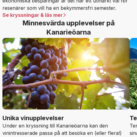
ekonomiska besparingar är det här ett utmärkt val för
resenärer som vill ha en bekymmersfri semester.
Se kryssningar & läs mer
Minnesvärda upplevelser på
Kanarieöarna
Unika vinupplevelser
Te
Under en kryssning till Kanarieöarna kan den
Ten
vinintresserade passa på att besöka en (eller flera!)
sin