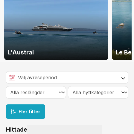
L'Austral
Le Bel
Fler filter
Hittade