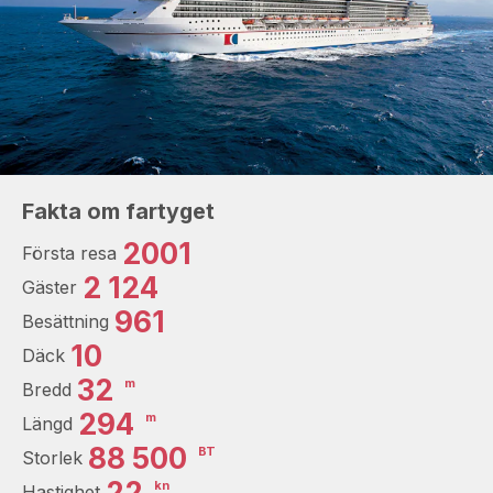
Fakta om fartyget
2001
Första resa
2 124
Gäster
961
Besättning
10
Däck
32
m
Bredd
294
m
Längd
88 500
BT
Storlek
22
kn
Hastighet