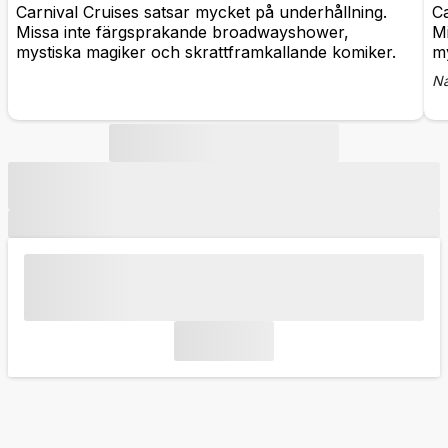
Carnival Cruises satsar mycket på underhållning.
Ca
Missa inte färgsprakande broadwayshower,
M
mystiska magiker och skrattframkallande komiker.
my
Na