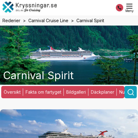
Meny
Rederier
Carnival Cruise Line
Carnival Spirit
Carnival Spirit
Översikt
Fakta om fartyget
Bildgalleri
Däckplaner
Nuvarand