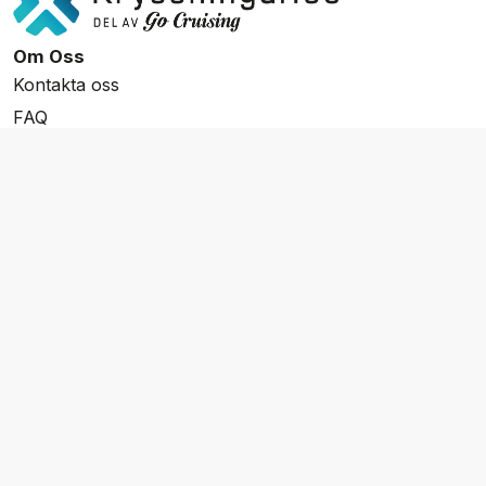
Om Oss
Kontakta oss
FAQ
Resevillkor
Integritetspolicy & Cookies
Övrigt Utbud
Skräddarsydda resor
Grupp & Konferens
Presentkort
Nyhetsbrev
Aktuella event
Våra varumärken
Go Cruising