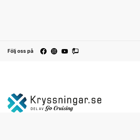
Följ oss på
Integ