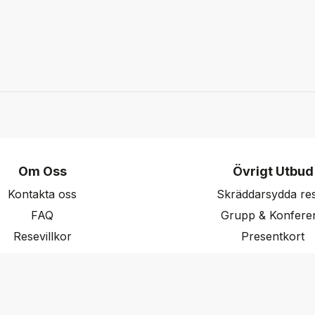
Om Oss
Övrigt Utbud
Kontakta oss
Skräddarsydda re
FAQ
Grupp & Konfere
Resevillkor
Presentkort
ritetspolicy & Cookies
Nyhetsbrev
Aktuella event