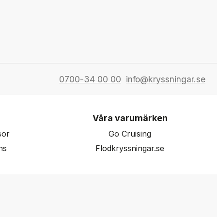
0700-34 00 00
info@kryssningar.se
Våra varumärken
sor
Go Cruising
ns
Flodkryssningar.se