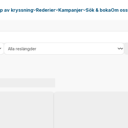
p av kryssning
Rederier
Kampanjer
Sök & boka
Om oss