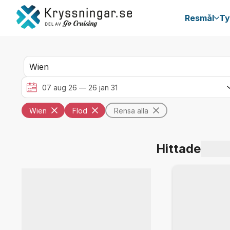
Resmål
Ty
Wien
Flod
Rensa alla
Hittade