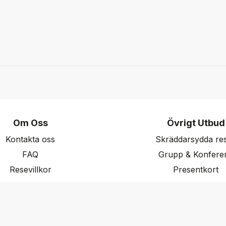
Om Oss
Övrigt Utbud
Kontakta oss
Skräddarsydda re
FAQ
Grupp & Konfere
Resevillkor
Presentkort
ritetspolicy & Cookies
Nyhetsbrev
Aktuella event