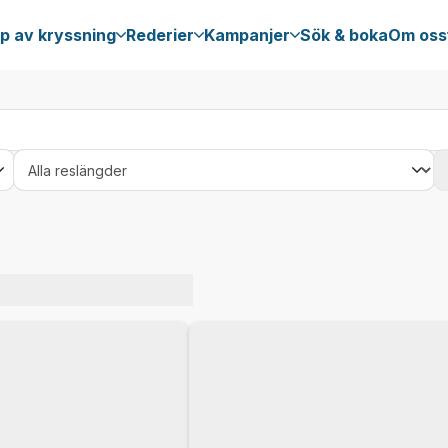
p av kryssning
Rederier
Kampanjer
Sök & boka
Om oss