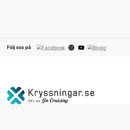
Följ oss på
Integ