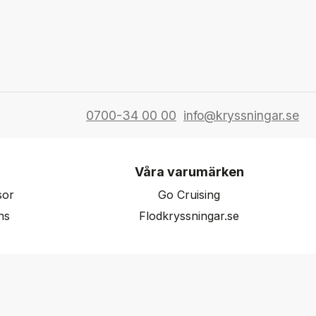
0700-34 00 00
info@kryssningar.se
Våra varumärken
sor
Go Cruising
ns
Flodkryssningar.se