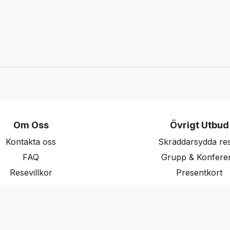
Om Oss
Övrigt Utbud
Kontakta oss
Skräddarsydda re
FAQ
Grupp & Konfere
Resevillkor
Presentkort
ritetspolicy & Cookies
Nyhetsbrev
Aktuella event