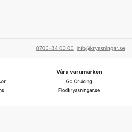
0700-34 00 00
info@kryssningar.se
Våra varumärken
sor
Go Cruising
ns
Flodkryssningar.se