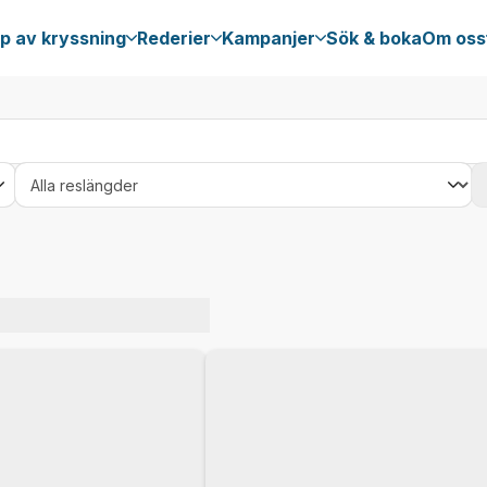
p av kryssning
Rederier
Kampanjer
Sök & boka
Om oss