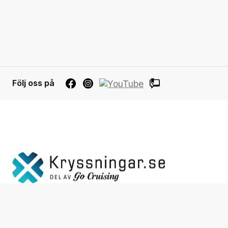
Följ oss på
Integ