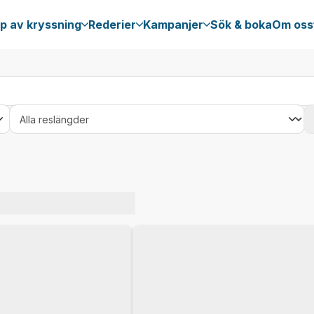
p av kryssning
Rederier
Kampanjer
Sök & boka
Om oss