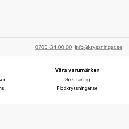
0700-34 00 00
info@kryssningar.se
Våra varumärken
sor
Go Cruising
ns
Flodkryssningar.se