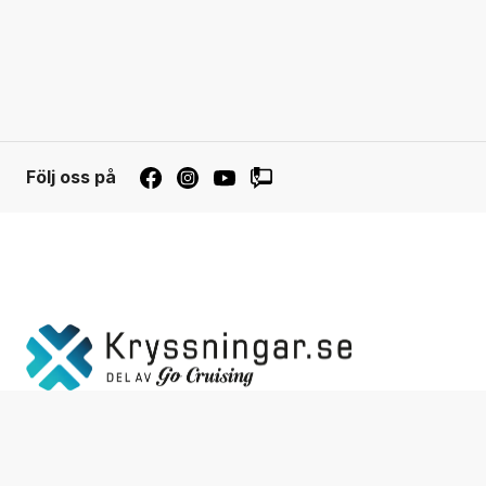
Följ oss på
Integ