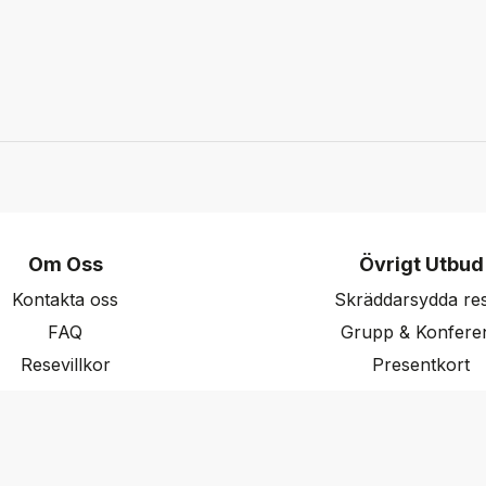
Om Oss
Övrigt Utbud
Kontakta oss
Skräddarsydda re
FAQ
Grupp & Konfere
Resevillkor
Presentkort
ritetspolicy & Cookies
Nyhetsbrev
Aktuella event