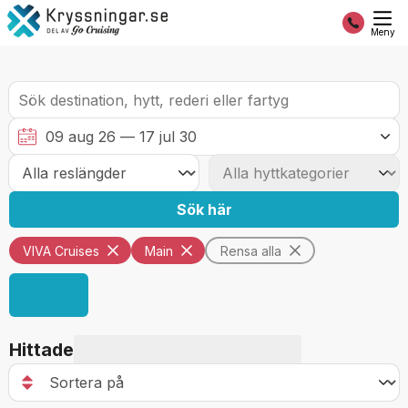
Meny
Sök här
VIVA Cruises
Main
Rensa alla
Hittade