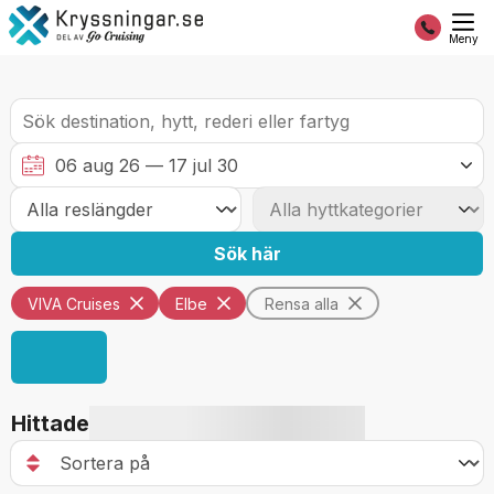
Meny
Sök här
VIVA Cruises
Elbe
Rensa alla
Hittade