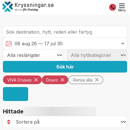
Meny
Sök här
VIVA Cruises
Douro
Rensa alla
Hittade