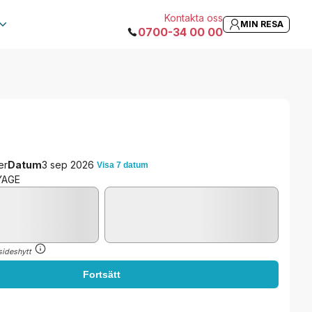
Kontakta oss
MIN RESA
19 680:-
Fortsätt
0700-34 00 00
Från
er
Datum
3 sep 2026
Visa 7 datum
YAGE
sideshytt
Fortsätt