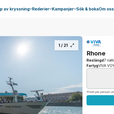
p av kryssning
Rederier
Kampanjer
Sök & boka
Om oss
1 /
21
Rhone
Reslängd
7 nätt
Fartyg
VIVA VO
Priset per person/ ut