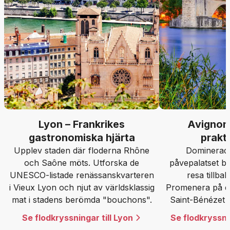
Lyon – Frankrikes
Avignon
gastronomiska hjärta
praktf
Upplev staden där floderna Rhône
Dominerad 
och Saône möts. Utforska de
påvepalatset b
UNESCO-listade renässanskvarteren
resa tillbak
i Vieux Lyon och njut av världsklassig
Promenera på d
mat i stadens berömda "bouchons".
Saint-Bénézet 
vingslag i de m
Se flodkryssningar till Lyon
Se flodkryssni