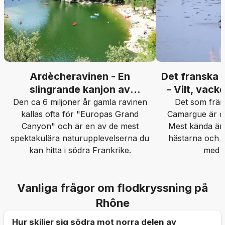
Ardècheravinen - En
Det franska 
slingrande kanjon av
- Vilt, vack
kalksten
Den ca 6 miljoner år gamla ravinen
Det som frä
kallas ofta för "Europas Grand
Camargue är des
Canyon" och är en av de mest
Mest kända är
spektakulära naturupplevelserna du
hästarna och d
kan hitta i södra Frankrike.
med f
Vanliga frågor om flodkryssning på
Rhône
Hur skiljer sig södra mot norra delen av