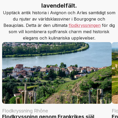
lavendelfält.
Upptäck antik historia i Avignon och Arles samtidigt som
du njuter av världsklassviner i Bourgogne och
Beaujolais. Detta är den ultimata
flodkryssningen
för dig
som vill kombinera sydfransk charm med historisk
elegans och kulinariska upplevelser.
Flodkryssning Rhône
Fl
Flodkryssning genom Frankrikes själ
En