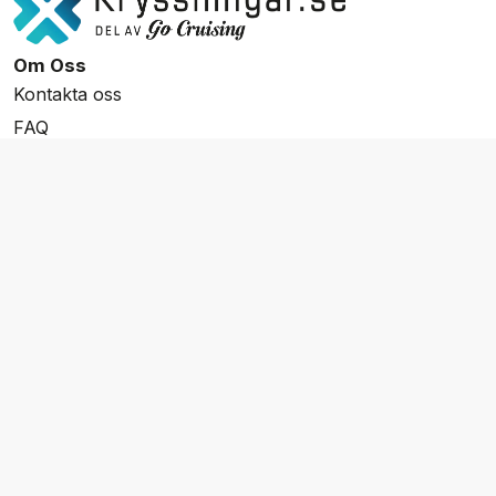
Om Oss
Kontakta oss
FAQ
Resevillkor
Integritetspolicy & Cookies
Övrigt Utbud
Skräddarsydda resor
Grupp & Konferens
Presentkort
Nyhetsbrev
Aktuella event
Våra varumärken
Go Cruising