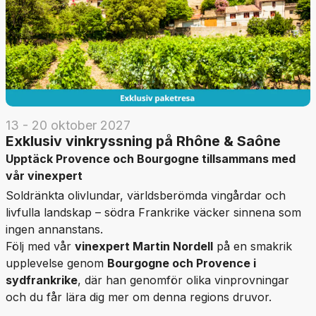
13 - 20 oktober 2027
Exklusiv vinkryssning på Rhône & Saône
Upptäck Provence och Bourgogne tillsammans med
vår vinexpert
Soldränkta olivlundar, världsberömda vingårdar och
livfulla landskap – södra Frankrike väcker sinnena som
ingen annanstans.
Följ med vår
vinexpert Martin Nordell
på en smakrik
upplevelse genom
Bourgogne och Provence i
sydfrankrike
, där han genomför olika vinprovningar
och du får lära dig mer om denna regions druvor.