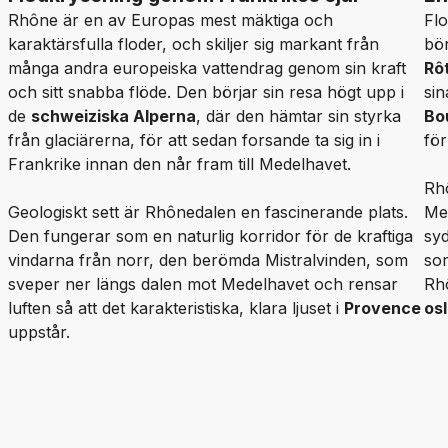
Rhône är en av Europas mest mäktiga och
Fl
karaktärsfulla floder, och skiljer sig markant från
bör
många andra europeiska vattendrag genom sin kraft
Rô
och sitt snabba flöde. Den börjar sin resa högt upp i
sin
de
schweiziska Alperna
, där den hämtar sin styrka
Bo
från glaciärerna, för att sedan forsande ta sig in i
för
Frankrike innan den når fram till Medelhavet.
Rhô
Geologiskt sett är Rhônedalen en fascinerande plats.
Med
Den fungerar som en naturlig korridor för de kraftiga
sy
vindarna från norr, den berömda Mistralvinden, som
som
sveper ner längs dalen mot Medelhavet och rensar
Rh
luften så att det karakteristiska, klara ljuset i
Provence
os
uppstår.