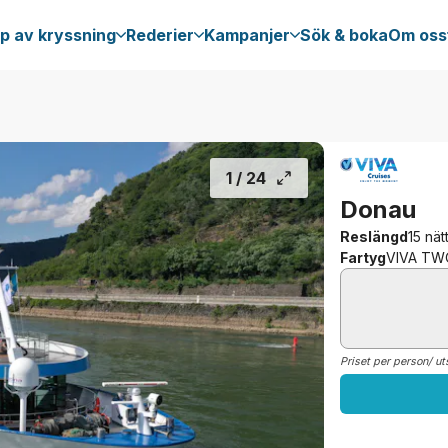
p av kryssning
Rederier
Kampanjer
Sök & boka
Om oss
1 /
24
Donau
Reslängd
15 nät
Fartyg
VIVA TW
Priset per person/ ut