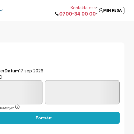
Kontakta oss
MIN RESA
43 642:-
Fortsätt
0700-34 00 00
Från
ter
Datum
17 sep 2026
O
sideshytt
Fortsätt