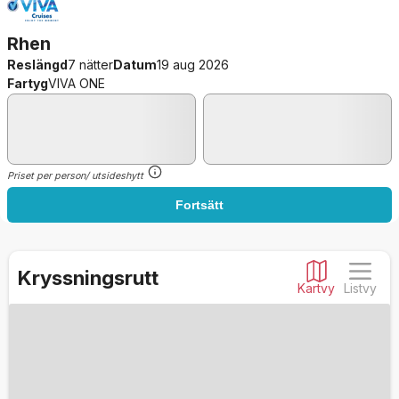
Rhen
Reslängd
7 nätter
Datum
19 aug 2026
Fartyg
VIVA ONE
Priset per person/ utsideshytt
Fortsätt
Kryssningsrutt
Kartvy
Listvy