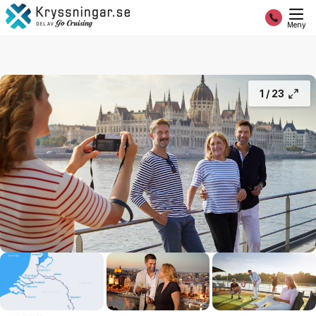
Rhen
19 648:-
Fortsätt
Från
Meny
1 /
23