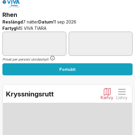
Rhen
Reslängd
7 nätter
Datum
11 sep 2026
Fartyg
MS VIVA TIARA
Priset per person/ utsideshytt
Fortsätt
Kryssningsrutt
Kartvy
Listvy