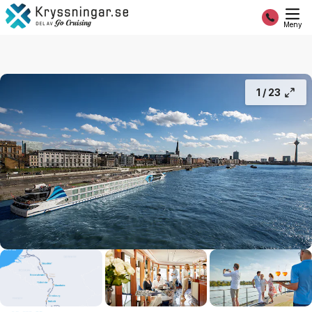
Rhen
16 391:-
Fortsätt
Från
Meny
1 /
23