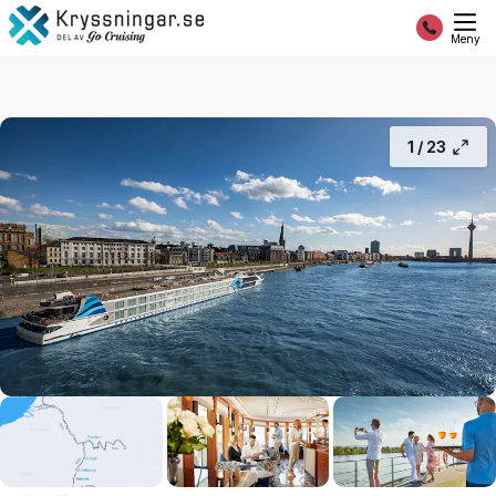
Rhen
14 777:-
Fortsätt
Från
Meny
1 /
23