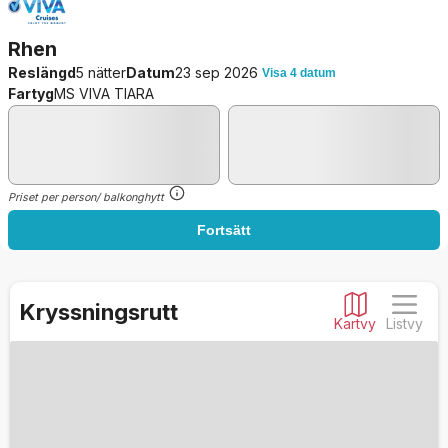
Rhen
Reslängd
5 nätter
Datum
23 sep 2026
Visa 4 datum
Fartyg
MS VIVA TIARA
Priset per person/ balkonghytt
Fortsätt
Kryssningsrutt
Kartvy
Listvy