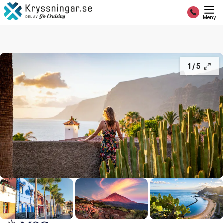
Kanarieöarna & Madeira med färdledare
21 995:-
Slutsålt
Från
Meny
1 /
5