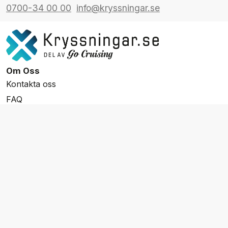
0700-34 00 00
info@kryssningar.se
Om Oss
Kontakta oss
FAQ
Resevillkor
Integritetspolicy & Cookies
Övrigt Utbud
Skräddarsydda resor
Grupp & Konferens
Presentkort
Nyhetsbrev