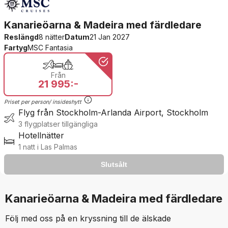
Kanarieöarna & Madeira med färdledare
Reslängd
8 nätter
Datum
21 Jan 2027
Fartyg
MSC Fantasia
Från
21 995:-
Priset per person/ insideshytt
Flyg från Stockholm-Arlanda Airport, Stockholm
3 flygplatser tillgängliga
Hotellnätter
1 natt i Las Palmas
Slutsålt
Slutsålt
The product is no longer available
Kanarieöarna & Madeira med färdledare
Följ med oss på en kryssning till de älskade