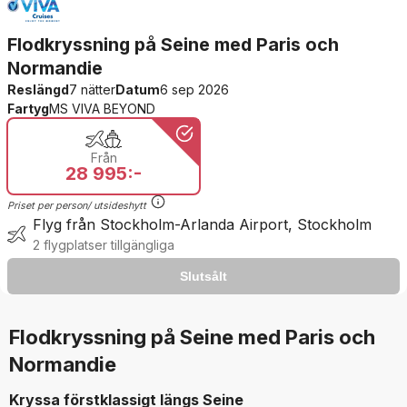
Flodkryssning på Seine med Paris och
Normandie
Reslängd
7 nätter
Datum
6 sep 2026
Fartyg
MS VIVA BEYOND
Från
28 995:-
Priset per person/ utsideshytt
Flyg från Stockholm-Arlanda Airport, Stockholm
2 flygplatser tillgängliga
Slutsålt
Slutsålt
The product is no longer available
Flodkryssning på Seine med Paris och
Normandie
Kryssa förstklassigt längs Seine