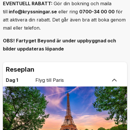
EVENTUELL RABATT:
Gör din bokning och
maila
till
info@kryssningar.se
eller ring
0700-34 00 00
för
att aktivera din rabatt. Det går även bra att boka genom
mail eller telefon.
OBS! Fartyget Beyond är under uppbyggnad och
bilder uppdateras löpande
Reseplan
Dag 1
Flyg till Paris