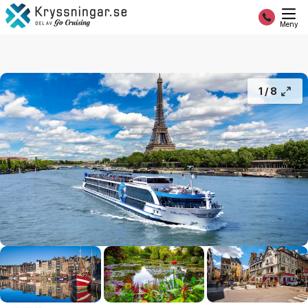
Flodkryssning på Seine med Paris och Normandie
28 995:-
Slutsålt
Från
Meny
1 /
8