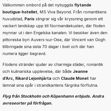
Välkommen ombord på det nybyggda
flytande
boutigue-hotellet
, MS Viva Beyond. Från romantikens
huvudstad,
Paris
slingrar sig vår kryssning genom ett
vackert landskap upp till Normandiekusten, där floden
mynnar ut i den Engelska kanalen. Vi besöker även den
pittoreska byn Auvers-sur-Oise, där Vincent van Gogh
tillbringade sina sista 70 dagar i livet och där han
numera ligger begravd.
Flodens stränder sjuder av charmiga städer, romantik
och kulinariska upplevelse, där både
Jeanne
d’Arc,
Rikard Lejonhjärta
och
Claude Monet
har
lämnat sina spår i strandkantens färgrika förflutna.
Flyg från Stockholm och Köpenhamn erbjuds. Andra
avreseorter på förfrågan.