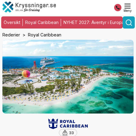
Meny
Översikt
Royal Caribbean
NYHET 2027: Äventyr i Europa med M
Rederier
Royal Caribbean
33