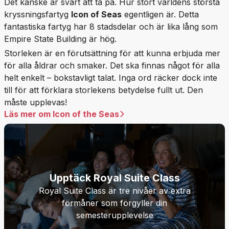
Det kanske är svårt att ta på. Hur stort världens största
kryssningsfartyg
Icon of Seas
egentligen är. Detta
fantastiska fartyg har 8 stadsdelar och är lika lång som
Empire State Building är hög.
Storleken är en förutsättning för att kunna erbjuda mer
för alla åldrar och smaker. Det ska finnas något för alla
helt enkelt – bokstavligt talat. Inga ord räcker dock inte
till för att förklara storlekens betydelse fullt ut. Den
måste upplevas!
Läs mer om Icon of the Seas
Upptäck Royal Suite Class
Royal Suite Class är tre nivåer av extra
förmåner som förgyller din
semesterupplevelse