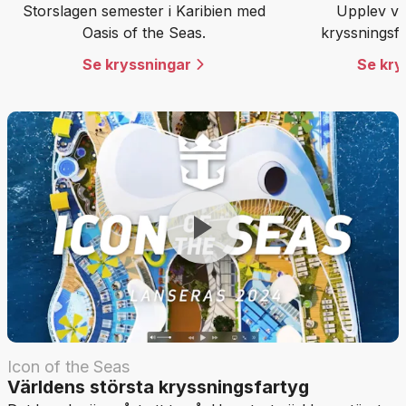
Storslagen semester i Karibien med
Upplev vä
Oasis of the Seas.
kryssningsfa
Se kryssningar
Se kry
Icon of the Seas
Världens största kryssningsfartyg