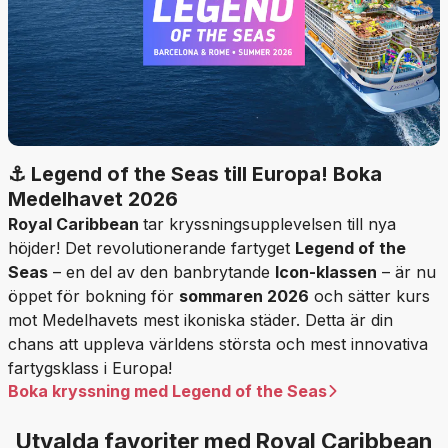
⚓ Legend of the Seas till Europa! Boka
Medelhavet 2026
Royal Caribbean
tar kryssningsupplevelsen till nya
höjder! Det revolutionerande fartyget
Legend of the
Seas
– en del av den banbrytande
Icon-klassen
– är nu
öppet för bokning för
sommaren 2026
och sätter kurs
mot Medelhavets mest ikoniska städer. Detta är din
chans att uppleva världens största och mest innovativa
fartygsklass i Europa!
Boka kryssning med Legend of the Seas
Utvalda favoriter med Royal Caribbean