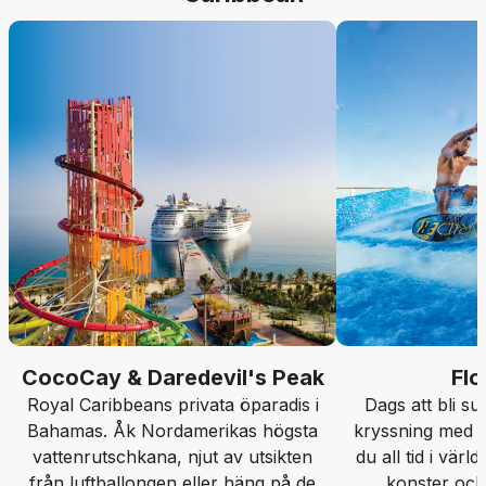
CocoCay & Daredevil's Peak
Flo
Royal Caribbeans privata öparadis i
Dags att bli s
Bahamas. Åk Nordamerikas högsta
kryssning med 
vattenrutschkana, njut av utsikten
du all tid i värl
från luftballongen eller häng på de
konster och