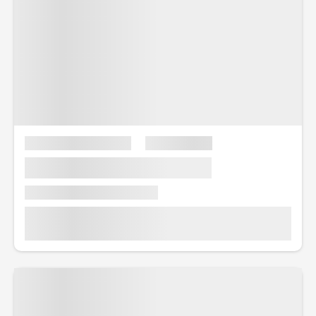
bokar den finaste sviten tillkommer ytterligare
förmåner som dryckespaket, specialmiddagar och
tillgång till Royal Genie. Royal Genie är personal som
finns tillhands för att underlätta kryssning som kan
hjälpa till med bokning av restaurang, utflykter, tar
hand om era väskor eller andra önskemål.