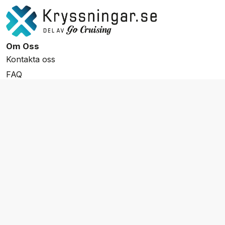
Om Oss
Kontakta oss
FAQ
Resevillkor
Integritetspolicy & Cookies
Övrigt Utbud
Skräddarsydda resor
Grupp & Konferens
Presentkort
Nyhetsbrev
Aktuella event