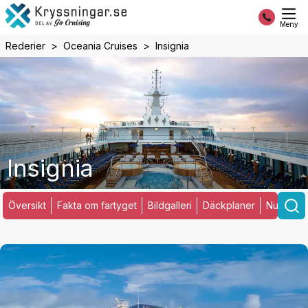
Meny
Rederier
Oceania Cruises
Insignia
Insignia
Översikt
Fakta om fartyget
Bildgalleri
Däckplaner
Nuvarand