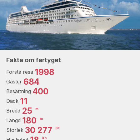
Fakta om fartyget
1998
Första resa
684
Gäster
400
Besättning
11
Däck
25
m
Bredd
180
m
Längd
30 277
BT
Storlek
18
kn
Hastighet