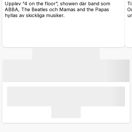
Upplev “4 on the floor”, showen där band som
Ti
ABBA, The Beatles och Mamas and the Papas
O
hyllas av skickliga musiker.
un