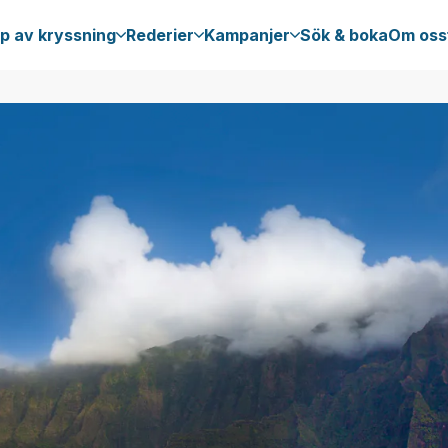
p av kryssning
Rederier
Kampanjer
Sök & boka
Om oss