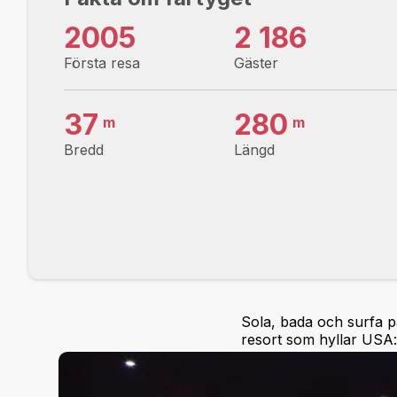
2005
2 186
Första resa
Gäster
37
280
m
m
Bredd
Längd
Sola, bada och surfa p
resort som hyllar USA:s