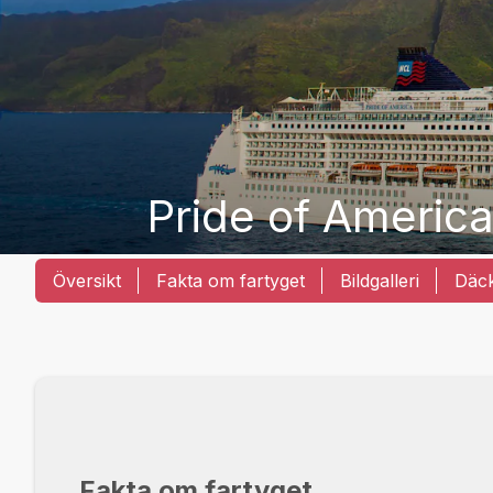
Pride of Americ
Översikt
Fakta om fartyget
Bildgalleri
Däc
Fakta om fartyget