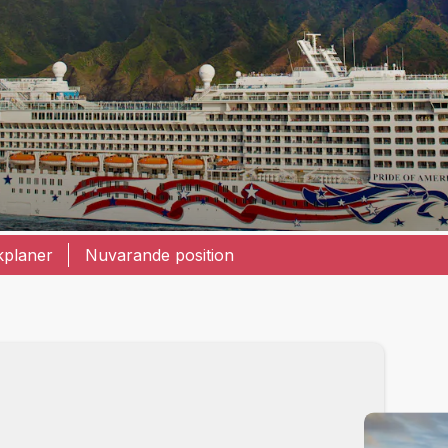
a
kplaner
Nuvarande position