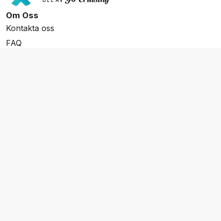
Om Oss
Kontakta oss
FAQ
Resevillkor
Integritetspolicy & Cookies
Övrigt Utbud
Skräddarsydda resor
Grupp & Konferens
Presentkort
Nyhetsbrev
Aktuella event
Våra varumärken
Go Cruising
Flodkryssningar.se