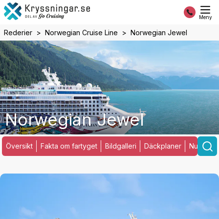
Meny
Rederier
Norwegian Cruise Line
Norwegian Jewel
Norwegian Jewel
Översikt
Fakta om fartyget
Bildgalleri
Däckplaner
Nuvarand