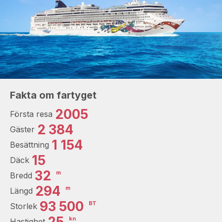
Fakta om fartyget
2005
Första resa
2 384
Gäster
1 154
Besättning
15
Däck
32
m
Bredd
294
m
Längd
93 500
BT
Storlek
25
kn
Hastighet