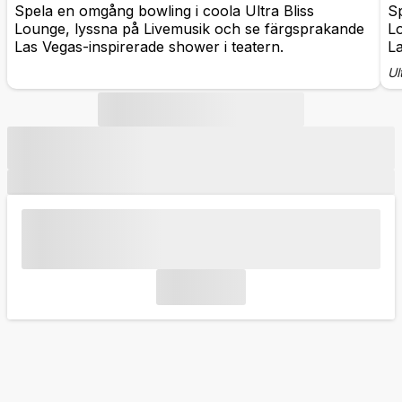
Spela en omgång bowling i coola Ultra Bliss
Sp
Lounge, lyssna på Livemusik och se färgsprakande
L
Las Vegas-inspirerade shower i teatern.
La
Ul