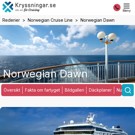
Meny
Rederier
Norwegian Cruise Line
Norwegian Dawn
Norwegian Dawn
Översikt
Fakta om fartyget
Bildgalleri
Däckplaner
Nuvarand