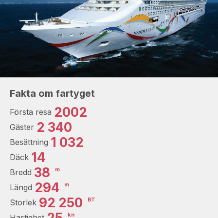
Fakta om fartyget
2002
Första resa
2 340
Gäster
1 032
Besättning
14
Däck
38
m
Bredd
294
m
Längd
92 250
BT
Storlek
25
kn
Hastighet