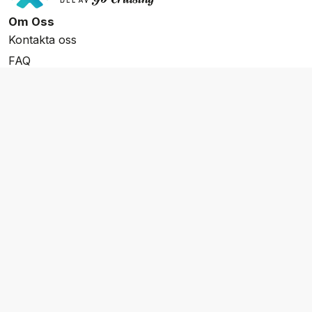
Om Oss
Kontakta oss
FAQ
Resevillkor
Integritetspolicy & Cookies
Övrigt Utbud
Skräddarsydda resor
Grupp & Konferens
Presentkort
Nyhetsbrev
Aktuella event
Våra varumärken
Go Cruising
Flodkryssningar.se