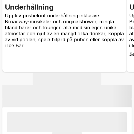
Underhållning
U
Upplev prisbelönt underhållning inklusive
Up
Broadway-musikaler och originalshower, mingla
B
bland barer och lounger, alla med sin egen unika
bl
atmosfär och njut av en mängd olika drinkar, koppla
at
av vid poolen, spela biljard på puben eller koppla av
av
i Ice Bar.
i 
Be