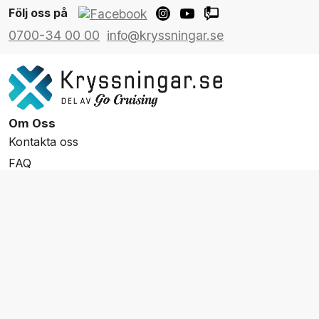
Följ oss på
0700-34 00 00
info@kryssningar.se
Om Oss
Kontakta oss
FAQ
Resevillkor
Integritetspolicy & Cookies
Övrigt Utbud
Skräddarsydda resor
Grupp & Konferens
Presentkort