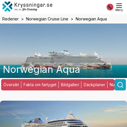
Meny
Rederier
Norwegian Cruise Line
Norwegian Aqua
Norwegian Aqua
Översikt
Fakta om fartyget
Bildgalleri
Däckplaner
Nuvarand