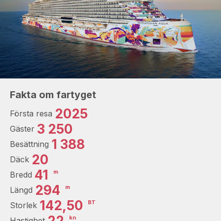
Fakta om fartyget
2025
Första resa
3 250
Gäster
1 388
Besättning
20
Däck
41
m
Bredd
294
m
Längd
142,50
BT
Storlek
22
kn
Hastighet