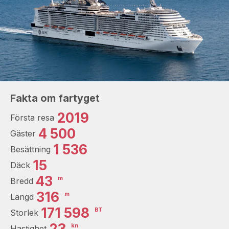
Fakta om fartyget
2019
Första resa
4 500
Gäster
1 536
Besättning
15
Däck
43
m
Bredd
316
m
Längd
171 598
BT
Storlek
23
kn
Hastighet