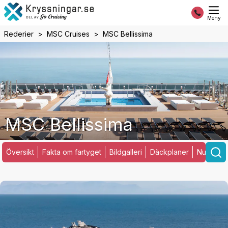
Meny
Rederier
MSC Cruises
MSC Bellissima
MSC Bellissima
Översikt
Fakta om fartyget
Bildgalleri
Däckplaner
Nuvarand