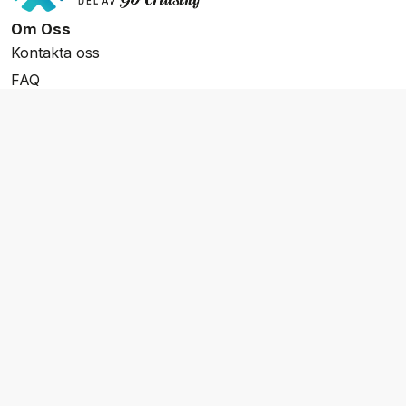
Om Oss
Kontakta oss
FAQ
Resevillkor
Integritetspolicy & Cookies
Övrigt Utbud
Skräddarsydda resor
Grupp & Konferens
Presentkort
Nyhetsbrev
Aktuella event
Våra varumärken
Go Cruising
Flodkryssningar.se