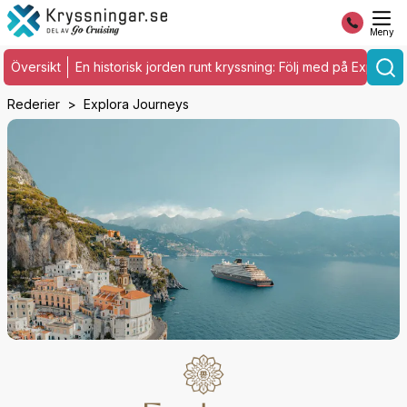
Meny
Översikt
En historisk jorden runt kryssning: Följ med på Explor
Rederier
Explora Journeys