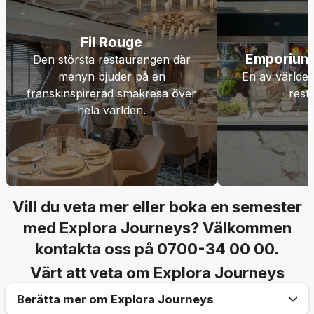
Fil Rouge
Emporium
Den största restaurangen där
menyn bjuder på en
En av världen
franskinspirerad smakresa över
rest
hela världen.
Vill du veta mer eller boka en semester
med Explora Journeys? Välkommen
kontakta oss på 0700-34 00 00.
Värt att veta om Explora Journeys
Berätta mer om Explora Journeys