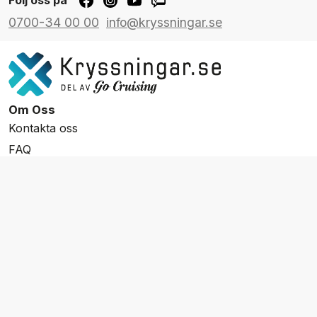
Följ oss på
0700-34 00 00
info@kryssningar.se
Om Oss
Kontakta oss
FAQ
Resevillkor
Integritetspolicy & Cookies
Övrigt Utbud
Skräddarsydda resor
Grupp & Konferens
Presentkort
Nyhetsbrev