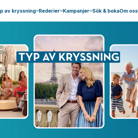
p av kryssning
Rederier
Kampanjer
Sök & boka
Om oss