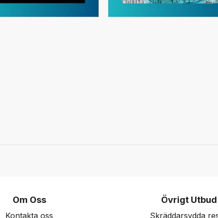
Om Oss
Övrigt Utbud
Kontakta oss
Skräddarsydda re