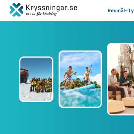
Resmål
Ty