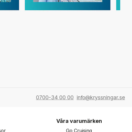
0700-34 00 00
info@kryssningar.se
Våra varumärken
sor
Go Cruising